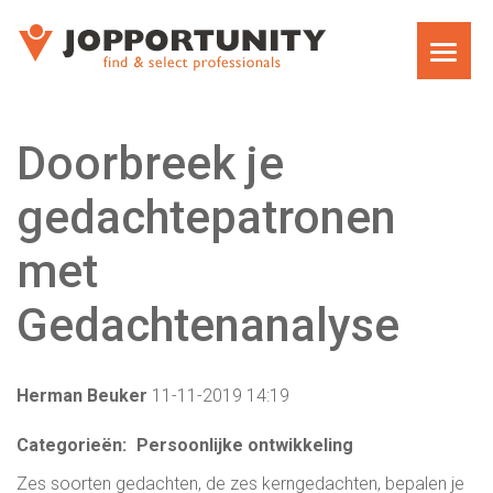
WAT WE DOEN
Doorbreek je
JOPPORTUNITY MEDIA RECRUITMENT
gedachtepatronen
TEAM
met
EXECUTIVE SEARCH
Gedachtenanalyse
MARKET RESEARCH RECRUITMENT
Herman Beuker
11-11-2019 14:19
CARRIÈRECOACHING VOOR MANAGERS EN
Categorieën:
Persoonlijke ontwikkeling
DIRECTEUREN
Zes soorten gedachten, de zes kerngedachten, bepalen je