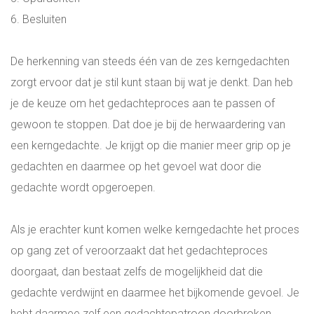
6. Besluiten
WIE ZIJN WIJ?
De herkenning van steeds één van de zes kerngedachten
ONS TEAM
zorgt ervoor dat je stil kunt staan bij wat je denkt. Dan heb
je de keuze om het gedachteproces aan te passen of
INSPIRATIE
gewoon te stoppen. Dat doe je bij de herwaardering van
een kerngedachte. Je krijgt op die manier meer grip op je
ADRES EN ROUTE
gedachten en daarmee op het gevoel wat door die
gedachte wordt opgeroepen.
BLOG
Als je erachter kunt komen welke kerngedachte het proces
LOGIN
op gang zet of veroorzaakt dat het gedachteproces
doorgaat, dan bestaat zelfs de mogelijkheid dat die
ALL-IN RECRUITMENT
gedachte verdwijnt en daarmee het bijkomende gevoel. Je
hebt daarmee zelf een gedachtepatroon doorbroken.