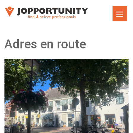
WAT WE DOEN
Adres en route
JOPPORTUNITY MEDIA RECRUITMENT
TEAM
EXECUTIVE SEARCH
MARKET RESEARCH RECRUITMENT
CARRIÈRECOACHING VOOR MANAGERS EN
DIRECTEUREN