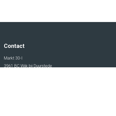
Contact
Markt 30-I
3961 BC Wijk bij Duurstede
+31 (0)6 53 75 75 75
© 2026 Jopportunity
|
Sitemap
|
Disclaimer