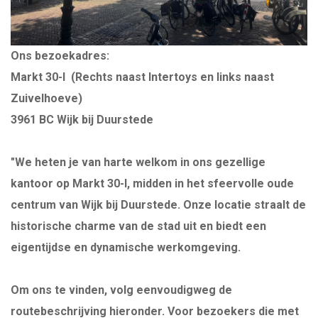
EXECUTIVE SEARCH HVAC & UTILITY
Ons bezoekadres:
INTERNATIONALE DIRECTIE VACATURES
Markt 30-I (Rechts naast Intertoys en links naast
Zuivelhoeve)
WERKEN OP SINT MAARTEN WERKEN OP
3961 BC Wijk bij Duurstede
DE ANTILLEN
"We heten je van harte welkom in ons gezellige
ONLINE ASSESSMENT
kantoor op Markt 30-I, midden in het sfeervolle oude
centrum van Wijk bij Duurstede. Onze locatie straalt de
MANAGER & TEAM XLERATOR
historische charme van de stad uit en biedt een
eigentijdse en dynamische werkomgeving.
VACATURES
Om ons te vinden, volg eenvoudigweg de
PARTNERS
routebeschrijving hieronder. Voor bezoekers die met