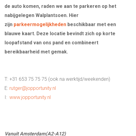
de auto komen, raden we aan te parkeren op het
WIE ZIJN WIJ?
nabijgelegen Walplantsoen. Hier
zijn
parkeermogelijkheden
beschikbaar met een
ONS TEAM
blauwe kaart. Deze locatie bevindt zich op korte
loopafstand van ons pand en combineert
INSPIRATIE
bereikbaarheid met gemak.
ADRES EN ROUTE
T: +31 653 75 75 75 (ook na werktijd/weekenden)
BLOG
E:
rutger@jopportunity.nl
I:
www.jopportunity.nl
LOGIN
ALL-IN RECRUITMENT
Vanuit Amsterdam(A2-A12)