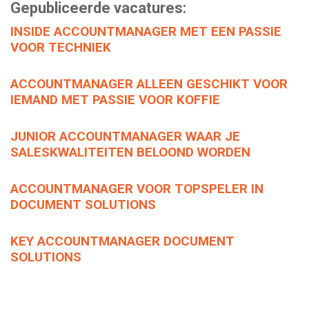
Gepubliceerde vacatures:
WIE ZIJN WIJ?
INSIDE ACCOUNTMANAGER MET EEN PASSIE
VOOR TECHNIEK
ONS TEAM
ACCOUNTMANAGER ALLEEN GESCHIKT VOOR
IEMAND MET PASSIE VOOR KOFFIE
INSPIRATIE
JUNIOR ACCOUNTMANAGER WAAR JE
ADRES EN ROUTE
SALESKWALITEITEN BELOOND WORDEN
ACCOUNTMANAGER VOOR TOPSPELER IN
BLOG
DOCUMENT SOLUTIONS
LOGIN
KEY ACCOUNTMANAGER DOCUMENT
SOLUTIONS
ALL-IN RECRUITMENT