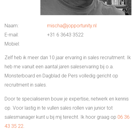
EXECUTIVE SEARCH HVAC & UTILITY
Naam:
mischa@jopportunity.nl
INTERNATIONALE DIRECTIE VACATURES
E-mail:
+31 6 3643 3522
Mobiel:
WERKEN OP SINT MAARTEN WERKEN OP
DE ANTILLEN
Zelf heb ik meer dan 10 jaar ervaring in sales recruitment. Ik
heb me vanuit een aantal jaren saleservaring bij o.a.
ONLINE ASSESSMENT
Monsterboard en Dagblad de Pers volledig gericht op
recruitment in sales.
MANAGER & TEAM XLERATOR
Door te specialiseren bouw je expertise, netwerk en kennis
op. Voor lastig in te vullen sales rollen van junior tot
VACATURES
salesmanager kunt u bij mij terecht. Ik hoor graag op
06 36
43 35 22
.
PARTNERS