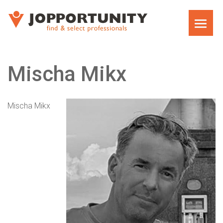
WAT WE DOEN
Mischa Mikx
JOPPORTUNITY MEDIA RECRUITMENT
TEAM
Mischa Mikx
EXECUTIVE SEARCH
MARKET RESEARCH RECRUITMENT
CARRIÈRECOACHING VOOR MANAGERS EN
DIRECTEUREN