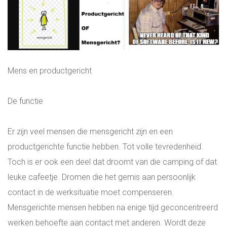
EXECUTIVE SEARCH HVAC & UTILITY
INTERNATIONALE DIRECTIE VACATURES
Mens en productgericht
WERKEN OP SINT MAARTEN WERKEN OP
DE ANTILLEN
De functie
ONLINE ASSESSMENT
Er zijn veel mensen die mensgericht zijn en een
productgerichte functie hebben. Tot volle tevredenheid.
MANAGER & TEAM XLERATOR
Toch is er ook een deel dat droomt van die camping of dat
leuke cafeetje. Dromen die het gemis aan persoonlijk
VACATURES
contact in de werksituatie moet compenseren.
Mensgerichte mensen hebben na enige tijd geconcentreerd
PARTNERS
werken behoefte aan contact met anderen. Wordt deze