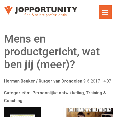
WAT WE DOEN
Mens en
JOPPORTUNITY MEDIA RECRUITMENT
productgericht, wat
TEAM
ben jij (meer)?
EXECUTIVE SEARCH
Herman Beuker / Rutger van Drongelen
9-6-2017 14:07
MARKET RESEARCH RECRUITMENT
Categorieën:
Persoonlijke ontwikkeling, Training &
Coaching
CARRIÈRECOACHING VOOR MANAGERS EN
DIRECTEUREN