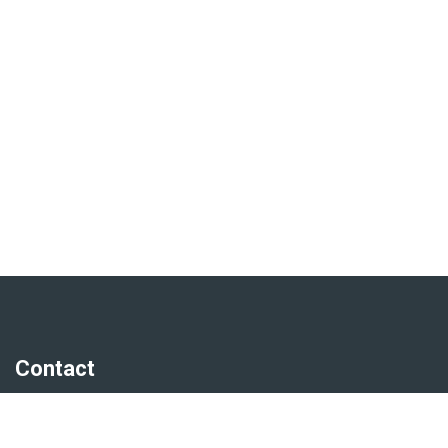
Contact
Markt 30-I
3961 BC Wijk bij Duurstede