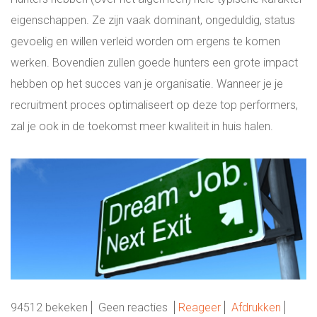
eigenschappen. Ze zijn vaak dominant, ongeduldig, status
gevoelig en willen verleid worden om ergens te komen
werken. Bovendien zullen goede hunters een grote impact
hebben op het succes van je organisatie. Wanneer je je
recruitment proces optimaliseert op deze top performers,
zal je ook in de toekomst meer kwaliteit in huis halen.
94512 bekeken
Geen reacties
Reageer
Afdrukken