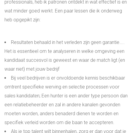
professionals, heb ik patronen ontdekt in wat effectief is en
WIE ZIJN WIJ?
wat minder goed werkt. Een paar lessen die ik onderweg
heb opgepikt zijn:
ONS TEAM
Resultaten behaald in het verleden zijn geen garantie…..
INSPIRATIE
Het is essentieel om te analyseren in welke omgeving een
kandidaat succesvol is geweest en waar de match ligt (en
ADRES EN ROUTE
waar niet) met jouw bedrijf
Bij veel bedrijven is er onvoldoende kennis beschikbaar
BLOG
omtrent specifieke werving en selectie processen voor
sales kandidaten; Een hunter is een ander type persoon dan
LOGIN
een relatiebeheerder en zal in andere kanalen gevonden
moeten worden, anders benaderd dienen te worden en
ALL-IN RECRUITMENT
specifiek verleid worden om die baan te accepteren.
Als je top talent wilt binnenhalen, zorg er dan voor dat je