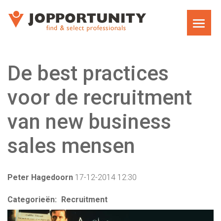
WAT WE DOEN
De best practices
JOPPORTUNITY MEDIA RECRUITMENT
voor de recruitment
TEAM
van new business
EXECUTIVE SEARCH
sales mensen
MARKET RESEARCH RECRUITMENT
Peter Hagedoorn
17-12-2014 12:30
CARRIÈRECOACHING VOOR MANAGERS EN
Categorieën:
Recruitment
DIRECTEUREN