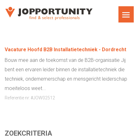
WAT WE DOEN
Vacature Hoofd B2B Installatietechniek - Dordrecht
JOPPORTUNITY MEDIA RECRUITMENT
Bouw mee aan de toekomst van de B2B-organisatie Jij
TEAM
bent een ervaren leider binnen de installatietechniek die
techniek, ondernemerschap en mensgericht leiderschap
EXECUTIVE SEARCH
moeiteloos weet...
Referentie nr:
#JOW02512
MARKET RESEARCH RECRUITMENT
CARRIÈRECOACHING VOOR MANAGERS EN
DIRECTEUREN
ZOEKCRITERIA