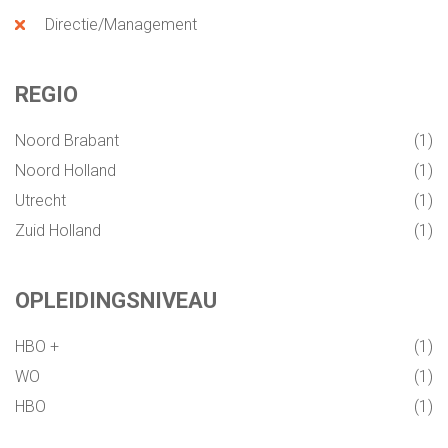
Directie/Management
EXECUTIVE SEARCH HVAC & UTILITY
REGIO
INTERNATIONALE DIRECTIE VACATURES
Noord Brabant
1
WERKEN OP SINT MAARTEN WERKEN OP
Noord Holland
1
DE ANTILLEN
Utrecht
1
Zuid Holland
1
ONLINE ASSESSMENT
OPLEIDINGSNIVEAU
MANAGER & TEAM XLERATOR
HBO +
1
VACATURES
WO
1
HBO
1
PARTNERS