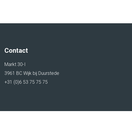
BEWERK ZOEKOPDRACHT
RESULTATEN VIA E-MAIL
SLA ZOEKOPDRACHT OP
Contact
Markt 30-I
3961 BC Wijk bij Duurstede
+31 (0)6 53 75 75 75
© 2026 Jopportunity
|
Sitemap
|
Disclaimer