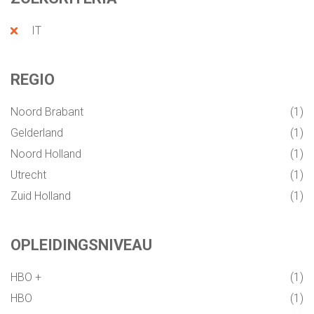
EXECUTIVE SEARCH HVAC & UTILITY
IT
INTERNATIONALE DIRECTIE VACATURES
REGIO
WERKEN OP SINT MAARTEN WERKEN OP
Noord Brabant
1
DE ANTILLEN
Gelderland
1
Noord Holland
1
ONLINE ASSESSMENT
Utrecht
1
Zuid Holland
1
MANAGER & TEAM XLERATOR
OPLEIDINGSNIVEAU
VACATURES
HBO +
1
PARTNERS
HBO
1