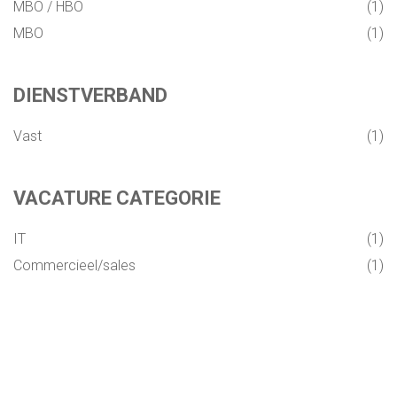
MBO / HBO
1
WIE ZIJN WIJ?
MBO
1
ONS TEAM
DIENSTVERBAND
Vast
1
INSPIRATIE
ADRES EN ROUTE
VACATURE CATEGORIE
IT
1
BLOG
Commercieel/sales
1
LOGIN
ALL-IN RECRUITMENT