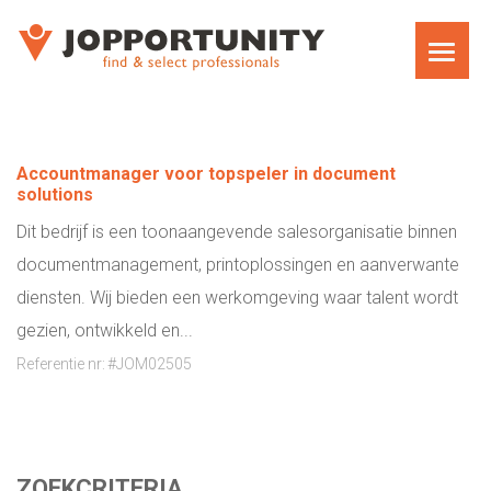
WAT WE DOEN
Accountmanager voor topspeler in document
solutions
JOPPORTUNITY MEDIA RECRUITMENT
TEAM
Dit bedrijf is een toonaangevende salesorganisatie binnen
documentmanagement, printoplossingen en aanverwante
EXECUTIVE SEARCH
diensten. Wij bieden een werkomgeving waar talent wordt
gezien, ontwikkeld en...
MARKET RESEARCH RECRUITMENT
Referentie nr:
#JOM02505
CARRIÈRECOACHING VOOR MANAGERS EN
DIRECTEUREN
ZOEKCRITERIA