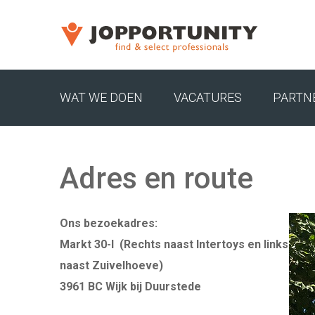
WAT WE DOEN
VACATURES
PARTN
JOPPORTUNITY MEDIA RECRUITMENT TEA
Adres en route
EXECUTIVE SEARCH
MARKET RESEARCH RECRUITMENT
Ons bezoekadres:
Markt 30-I (Rechts naast Intertoys en links
CARRIÈRECOACHING VOOR MANAGERS EN D
naast Zuivelhoeve)
EXECUTIVE SEARCH HVAC & UTILITY
3961 BC Wijk bij Duurstede