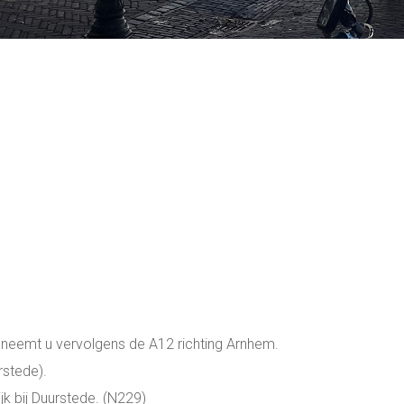
 neemt u vervolgens de A12 richting Arnhem.
rstede).
jk bij Duurstede. (N229)