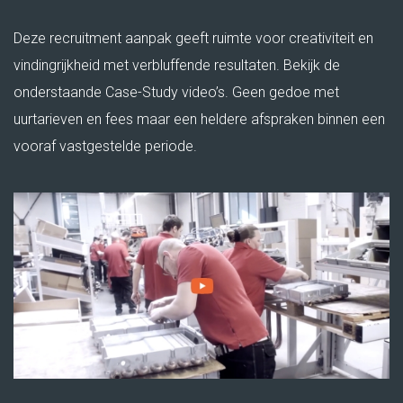
EXECUTIVE SEARCH HVAC & UTILITY
Deze recruitment aanpak geeft ruimte voor creativiteit en
vindingrijkheid met verbluffende resultaten. Bekijk de
INTERNATIONALE DIRECTIE VACATURES
onderstaande Case-Study video’s. Geen gedoe met
uurtarieven en fees maar een heldere afspraken binnen een
WERKEN OP SINT MAARTEN WERKEN OP
vooraf vastgestelde periode.
DE ANTILLEN
ONLINE ASSESSMENT
MANAGER & TEAM XLERATOR
VACATURES
PARTNERS