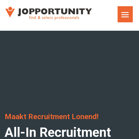
WAT WE DOEN
JOPPORTUNITY MEDIA RECRUITMENT
TEAM
EXECUTIVE SEARCH
MARKET RESEARCH RECRUITMENT
Maakt Recruitment Lonend!
CARRIÈRECOACHING VOOR MANAGERS EN
All-In Recruitment
DIRECTEUREN