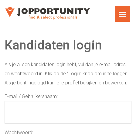
WAT WE DOEN
Kandidaten login
JOPPORTUNITY MEDIA RECRUITMENT
TEAM
Als je al een kandidaten login hebt, vul dan je e-mail adres
en wachtwoord in. Klik op de "Login" knop om in te loggen.
EXECUTIVE SEARCH
Als je bent ingelogd kun je je profiel bekijken en bewerken.
E-mail / Gebruikersnaam:
MARKET RESEARCH RECRUITMENT
CARRIÈRECOACHING VOOR MANAGERS EN
DIRECTEUREN
Wachtwoord: