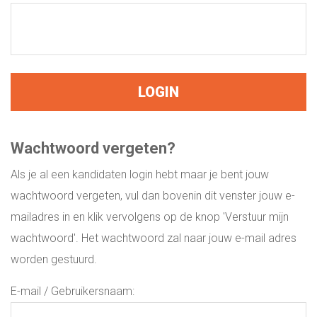
EXECUTIVE SEARCH HVAC & UTILITY
INTERNATIONALE DIRECTIE VACATURES
WERKEN OP SINT MAARTEN WERKEN OP
DE ANTILLEN
Wachtwoord vergeten?
ONLINE ASSESSMENT
Als je al een kandidaten login hebt maar je bent jouw
wachtwoord vergeten, vul dan bovenin dit venster jouw e-
MANAGER & TEAM XLERATOR
mailadres in en klik vervolgens op de knop 'Verstuur mijn
wachtwoord'. Het wachtwoord zal naar jouw e-mail adres
VACATURES
worden gestuurd.
E-mail / Gebruikersnaam:
PARTNERS