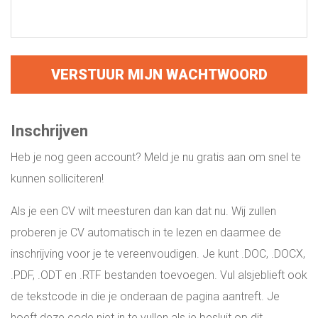
WIE ZIJN WIJ?
ONS TEAM
INSPIRATIE
Inschrijven
ADRES EN ROUTE
Heb je nog geen account? Meld je nu gratis aan om snel te
kunnen solliciteren!
BLOG
Als je een CV wilt meesturen dan kan dat nu. Wij zullen
proberen je CV automatisch in te lezen en daarmee de
LOGIN
inschrijving voor je te vereenvoudigen. Je kunt .DOC, .DOCX,
.PDF, .ODT en .RTF bestanden toevoegen. Vul alsjeblieft ook
ALL-IN RECRUITMENT
de tekstcode in die je onderaan de pagina aantreft. Je
hoeft deze code niet in te vullen als je besluit op dit