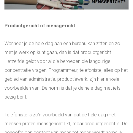
EXECUTIVE SEARCH HVAC & UTILITY
Productgericht of mensgericht
INTERNATIONALE DIRECTIE VACATURES
Wanneer je de hele dag aan een bureau kan zitten en zo
WERKEN OP SINT MAARTEN WERKEN OP
met je werk op kunt gaan, dan is dat productgericht.
DE ANTILLEN
Hetzelfde geldt voor al die beroepen die langdurige
concentratie vragen. Programmeur, telefoniste, alles op het
ONLINE ASSESSMENT
gebied van administratie, productiewerk, zijn hier enkele
voorbeelden van. De norm is dat je de hele dag met iets
MANAGER & TEAM XLERATOR
bezig bent.
VACATURES
Telefoniste is zo’n voorbeeld van dat de hele dag met
mensen praten mensgericht lijkt, maar productgericht is. De
PARTNERS
behoefte aan contact van mens tot mens wordt namelijk