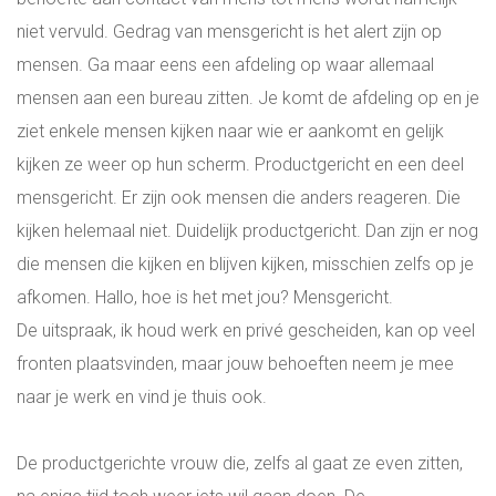
niet vervuld. Gedrag van mensgericht is het alert zijn op
WIE ZIJN WIJ?
mensen. Ga maar eens een afdeling op waar allemaal
mensen aan een bureau zitten. Je komt de afdeling op en je
ONS TEAM
ziet enkele mensen kijken naar wie er aankomt en gelijk
kijken ze weer op hun scherm. Productgericht en een deel
INSPIRATIE
mensgericht. Er zijn ook mensen die anders reageren. Die
kijken helemaal niet. Duidelijk productgericht. Dan zijn er nog
ADRES EN ROUTE
die mensen die kijken en blijven kijken, misschien zelfs op je
afkomen. Hallo, hoe is het met jou? Mensgericht.
BLOG
De uitspraak, ik houd werk en privé gescheiden, kan op veel
fronten plaatsvinden, maar jouw behoeften neem je mee
LOGIN
naar je werk en vind je thuis ook.
ALL-IN RECRUITMENT
De productgerichte vrouw die, zelfs al gaat ze even zitten,