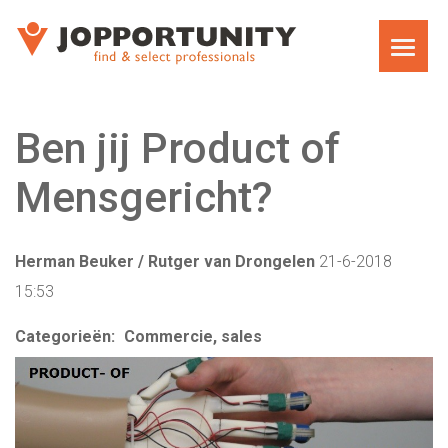
WAT WE DOEN
Ben jij Product of
JOPPORTUNITY MEDIA RECRUITMENT
Mensgericht?
TEAM
Herman Beuker / Rutger van Drongelen
21-6-2018
EXECUTIVE SEARCH
15:53
MARKET RESEARCH RECRUITMENT
Categorieën:
Commercie, sales
CARRIÈRECOACHING VOOR MANAGERS EN
DIRECTEUREN