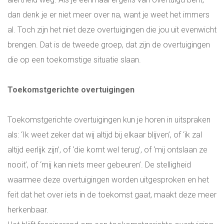
dan denk je er niet meer over na, want je weet het immers
WIE ZIJN WIJ?
al. Toch zijn het niet deze overtuigingen die jou uit evenwicht
brengen. Dat is de tweede groep, dat zijn de overtuigingen
ONS TEAM
die op een toekomstige situatie slaan.
INSPIRATIE
Toekomstgerichte overtuigingen
ADRES EN ROUTE
Toekomstgerichte overtuigingen kun je horen in uitspraken
als: ‘Ik weet zeker dat wij altijd bij elkaar blijven’, of ‘ik zal
BLOG
altijd eerlijk zijn’, of ‘die komt wel terug’, of ‘mij ontslaan ze
nooit’, of ‘mij kan niets meer gebeuren’. De stelligheid
LOGIN
waarmee deze overtuigingen worden uitgesproken en het
feit dat het over iets in de toekomst gaat, maakt deze meer
ALL-IN RECRUITMENT
herkenbaar.