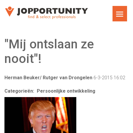
WAT WE DOEN
"Mij ontslaan ze
JOPPORTUNITY MEDIA RECRUITMENT
nooit"!
TEAM
Herman Beuker/ Rutger van Drongelen
6-3-2015 16:02
EXECUTIVE SEARCH
Categorieën:
Persoonlijke ontwikkeling
MARKET RESEARCH RECRUITMENT
CARRIÈRECOACHING VOOR MANAGERS EN
DIRECTEUREN