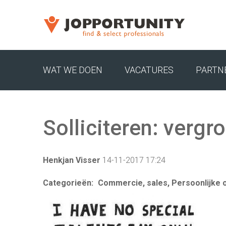
WAT WE DOEN
VACATURES
PARTN
JOPPORTUNITY MEDIA RECRUITMENT TEA
Solliciteren: vergr
EXECUTIVE SEARCH
MARKET RESEARCH RECRUITMENT
Henkjan Visser
14-11-2017 17:24
CARRIÈRECOACHING VOOR MANAGERS EN D
Categorieën:
Commercie, sales, Persoonlijke o
EXECUTIVE SEARCH HVAC & UTILITY