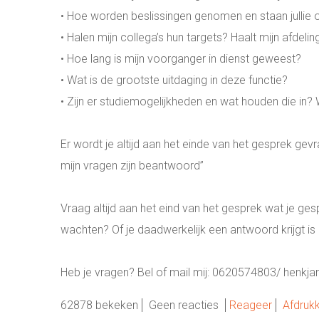
• Hoe worden beslissingen genomen en staan jullie o
• Halen mijn collega’s hun targets? Haalt mijn afdeli
• Hoe lang is mijn voorganger in dienst geweest?
• Wat is de grootste uitdaging in deze functie?
• Zijn er studiemogelijkheden en wat houden die in
Er wordt je altijd aan het einde van het gesprek gevra
mijn vragen zijn beantwoord”
Vraag altijd aan het eind van het gesprek wat je g
wachten? Of je daadwerkelijk een antwoord krijgt is 
Heb je vragen? Bel of mail mij: 0620574803/ henkja
62878 bekeken
Geen reacties
Reageer
Afdruk