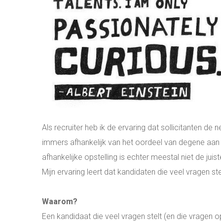
INTERNATIONALE DIRECTIE VACATURES
WERKEN OP SINT MAARTEN WERKEN OP DE
ONLINE ASSESSMENT
MANAGER & TEAM XLERATOR
Als recruiter heb ik de ervaring dat sollicitanten de n
immers afhankelijk van het oordeel van degene aan 
afhankelijke opstelling is echter meestal niet de juis
Mijn ervaring leert dat kandidaten die veel vragen st
Waarom?
Een kandidaat die veel vragen stelt (en die vragen o