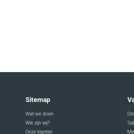
Sitemap
V
Wat we doen
Di
Wie zijn wij?
Sa
Onze klanten
Med