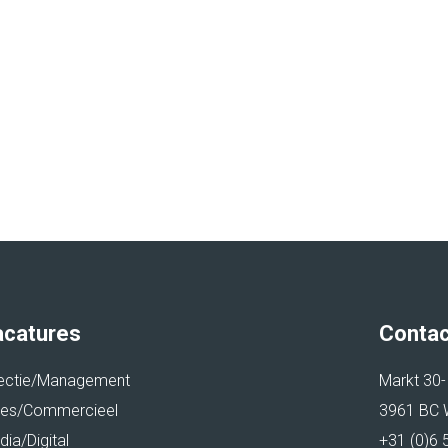
acatures
Contac
rectie/Management
Markt 30-
les/Commercieel
3961 BC W
ia/Digital
+31 (0)6 