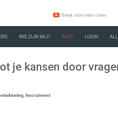
Bekijk onze video cases
ERS
WIE ZIJN WIJ?
BLOG
LOGIN
ALL
M
ONS TEAM
oot je kansen door vragen
INSPIRATIE
ADRES EN ROUTE
IRECTEUREN
ntwikkeling, Recruitment