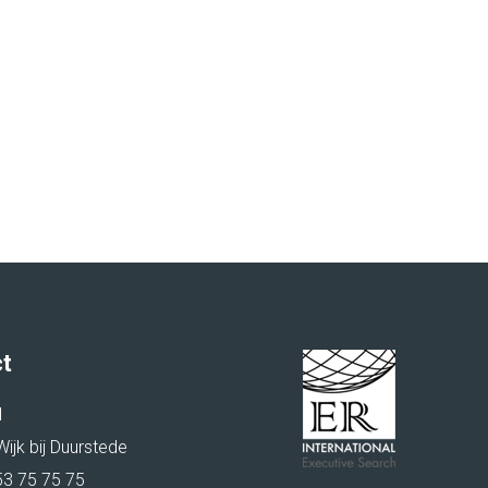
t
I
ijk bij Duurstede
53 75 75 75