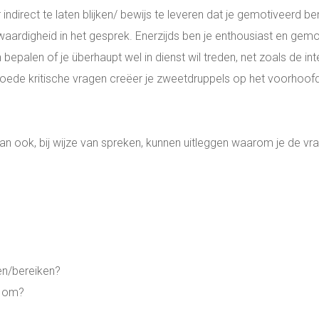
ndirect te laten blijken/ bewijs te leveren dat je gemotiveerd be
kwaardigheid in het gesprek. Enerzijds ben je enthousiast en gemot
palen of je überhaupt wel in dienst wil treden, net zoals de inter
oede kritische vragen creëer je zweetdruppels op het voorhoofd
dan ook, bij wijze van spreken, kunnen uitleggen waarom je de vr
nen/bereiken?
ar om?