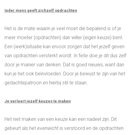
WIE ZIJN WIJ?
Ieder mens geeft zichzelf opdrachten
Het is de mate waarin je veel moet die bepalend is of je
ONS TEAM
meer moeter (opdrachten) dan willer (eigen keuze) bent.
Een (werk)situatie kan ervoor zorgen dat het jezelf geven
INSPIRATIE
van opdrachten versterkt wordt. In feite doe je dit dus zelf
door je manier van denken. Dat is goed nieuws, want dan
ADRES EN ROUTE
kun je het ook beïnvloeden. Door je bewust te zijn van het
gedachtepatroon en hierbij stil te staan.
BLOG
LOGIN
Je verleert jezelf keuzes te maken
ALL-IN RECRUITMENT
Het niet maken van een keuze kan een nadeel zijn. Dit
gebeurt als het evenwicht is verstoord en de opdrachten