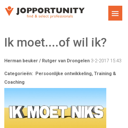
WAT WE DOEN
Ik moet....of wil ik?
JOPPORTUNITY MEDIA RECRUITMENT
TEAM
Herman beuker / Rutger van Drongelen
3-2-2017 15:43
Categorieën:
Persoonlijke ontwikkeling, Training &
EXECUTIVE SEARCH
Coaching
MARKET RESEARCH RECRUITMENT
CARRIÈRECOACHING VOOR MANAGERS EN
DIRECTEUREN