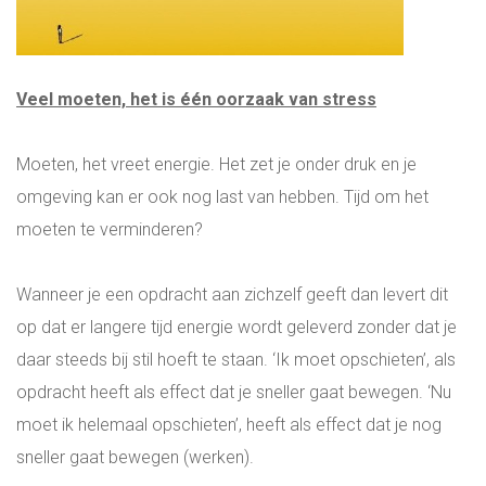
EXECUTIVE SEARCH HVAC & UTILITY
Veel moeten, het is één oorzaak van stress
INTERNATIONALE DIRECTIE VACATURES
Moeten, het vreet energie. Het zet je onder druk en je
WERKEN OP SINT MAARTEN WERKEN OP
omgeving kan er ook nog last van hebben. Tijd om het
DE ANTILLEN
moeten te verminderen?
ONLINE ASSESSMENT
Wanneer je een opdracht aan zichzelf geeft dan levert dit
op dat er langere tijd energie wordt geleverd zonder dat je
MANAGER & TEAM XLERATOR
daar steeds bij stil hoeft te staan. ‘Ik moet opschieten’, als
opdracht heeft als effect dat je sneller gaat bewegen. ‘Nu
VACATURES
moet ik helemaal opschieten’, heeft als effect dat je nog
sneller gaat bewegen (werken).
PARTNERS