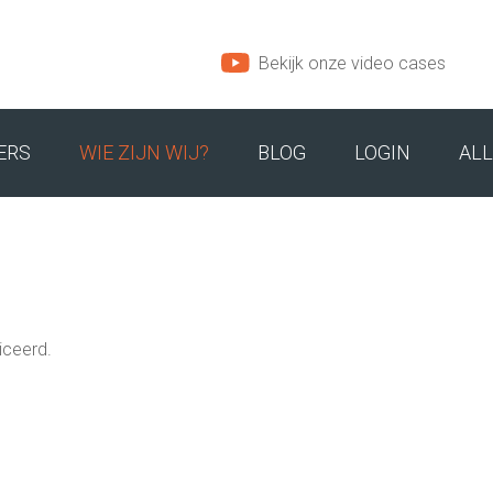
Bekijk onze video cases
ERS
WIE ZIJN WIJ?
BLOG
LOGIN
ALL
M
ONS TEAM
INSPIRATIE
ADRES EN ROUTE
iceerd.
IRECTEUREN