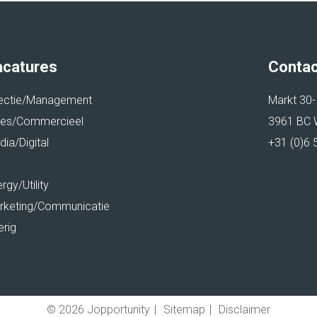
 ANTILLEN
acatures
Contac
rectie/Management
Markt 30-
les/Commercieel
3961 BC W
ia/Digital
+31 (0)6 
rgy/Utility
rketing/Communicatie
erig
© 2026 Jopportunity
|
Sitemap
|
Disclaimer