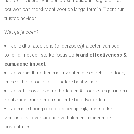
het optimaliseren van een crossmediacampagne of het
bouwen aan merkkracht voor de lange termijn, jij bent hun
WIE ZIJN WIJ?
trusted advisor.
ONS TEAM
Wat ga je doen?
Je leidt strategische (onderzoeks)trajecten van begin
INSPIRATIE
tot eind, met een sterke focus op
brand effectiveness &
campagne-impact
.
ADRES EN ROUTE
Je verbindt merken met inzichten die er echt toe doen,
en helpt hen groeien door betere beslissingen.
BLOG
Je zet innovatieve methodes en AI-toepassingen in om
klantvragen slimmer en sneller te beantwoorden.
LOGIN
Je maakt complexe data begrijpelijk, met sterke
visualisaties, overtuigende verhalen en inspirerende
ALL-IN RECRUITMENT
presentaties.