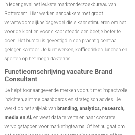
in ieder geval het leukste marktonderzoekbureau van
EXECUTIVE SEARCH HVAC & UTILITY
Rotterdam. Hier werken aanpakkers met groot
verantwoordelijkheidsgevoel die elkaar stimuleren om het
INTERNATIONALE DIRECTIE VACATURES
voor de klant en voor elkaar steeds een beetje beter te
doen. Het bureau is gevestigd in een prachtig centraal
WERKEN OP SINT MAARTEN WERKEN OP
gelegen kantoor. Je kunt werken, koffiedrinken, lunchen en
DE ANTILLEN
sporten op het mega dakterras.
Functieomschrijving vacature Brand
ONLINE ASSESSMENT
Consultant
Je helpt toonaangevende merken vooruit met impactvolle
MANAGER & TEAM XLERATOR
inzichten, slimme dashboards en strategisch advies. Je
werkt op het snijvlak van
branding, analytics, research,
VACATURES
media en AI
, en weet data te vertalen naar concrete
vervolgstappen voor marketingteams. Of het nu gaat om
PARTNERS