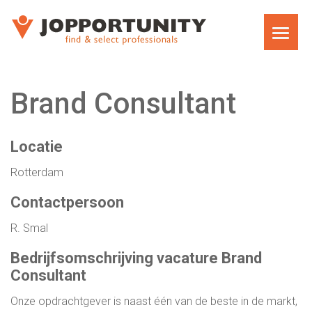
WAT WE DOEN
Brand Consultant
JOPPORTUNITY MEDIA RECRUITMENT
Locatie
TEAM
Rotterdam
EXECUTIVE SEARCH
Contactpersoon
R. Smal
MARKET RESEARCH RECRUITMENT
Bedrijfsomschrijving vacature Brand
CARRIÈRECOACHING VOOR MANAGERS EN
Consultant
DIRECTEUREN
Onze opdrachtgever is naast één van de beste in de markt,