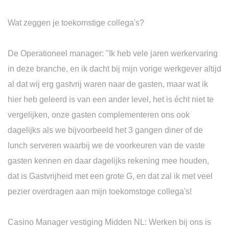
Wat zeggen je toekomstige collega's?
De Operationeel manager: "Ik heb vele jaren werkervaring
in deze branche, en ik dacht bij mijn vorige werkgever altijd
al dat wij erg gastvrij waren naar de gasten, maar wat ik
hier heb geleerd is van een ander level, het is écht niet te
vergelijken, onze gasten complementeren ons ook
dagelijks als we bijvoorbeeld het 3 gangen diner of de
lunch serveren waarbij we de voorkeuren van de vaste
gasten kennen en daar dagelijks rekening mee houden,
dat is Gastvrijheid met een grote G, en dat zal ik met veel
pezier overdragen aan mijn toekomstoge collega's!
Casino Manager vestiging Midden NL: Werken bij ons is