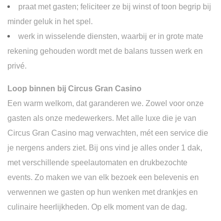
praat met gasten; feliciteer ze bij winst of toon begrip bij
minder geluk in het spel.
werk in wisselende diensten, waarbij er in grote mate
rekening gehouden wordt met de balans tussen werk en
privé.
Loop binnen bij Circus​ Gran Casino
Een warm welkom, dat garanderen we. Zowel voor onze
gasten als onze medewerkers. Met alle luxe die je van
Circus Gran Casino mag verwachten, mét een service die
je nergens anders ziet. Bij ons vind je alles onder 1 dak,
met verschillende speelautomaten en drukbezochte
events. Zo maken we van elk bezoek een belevenis en
verwennen we gasten op hun wenken met drankjes en
culinaire heerlijkheden. Op elk moment van de dag.