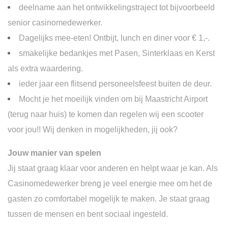
deelname aan het ontwikkelingstraject tot bijvoorbeeld
senior casinomedewerker.
Dagelijks mee-eten! Ontbijt, lunch en diner voor € 1,-.
smakelijke bedankjes met Pasen, Sinterklaas en Kerst
als extra waardering.
ieder jaar een flitsend personeelsfeest buiten de deur.
Mocht je het moeilijk vinden om bij Maastricht Airport
(terug naar huis) te komen dan regelen wij een scooter
voor jou!! Wij denken in mogelijkheden, jij ook?
Jouw manier van spelen
Jij staat graag klaar voor anderen en helpt waar je kan. Als
Casinomedewerker breng je veel energie mee om het de
gasten zo comfortabel mogelijk te maken. Je staat graag
tussen de mensen en bent sociaal ingesteld.