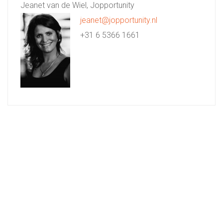
Jeanet van de Wiel, Jopportunity
jeanet@jopportunity.nl
+31 6 5366 1661