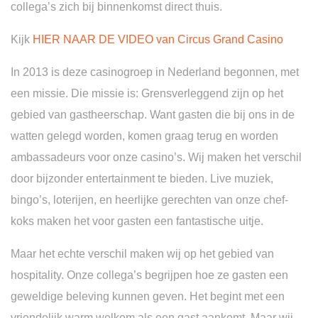
WIE ZIJN WIJ?
collega’s zich bij binnenkomst direct thuis.
Kijk
HIER NAAR DE VIDEO van Circus Grand Casino
ONS TEAM
In 2013 is deze casinogroep in Nederland begonnen, met
INSPIRATIE
een missie. Die missie is: Grensverleggend zijn op het
gebied van gastheerschap. Want gasten die bij ons in de
ADRES EN ROUTE
watten gelegd worden, komen graag terug en worden
ambassadeurs voor onze casino’s. Wij maken het verschil
BLOG
door bijzonder entertainment te bieden. Live muziek,
bingo’s, loterijen, en heerlijke gerechten van onze chef-
LOGIN
koks maken het voor gasten een fantastische uitje.
Maar het echte verschil maken wij op het gebied van
ALL-IN RECRUITMENT
hospitality. Onze collega’s begrijpen hoe ze gasten een
geweldige beleving kunnen geven. Het begint met een
vriendelijk warm welkom als een gast aankomt. Maar wij