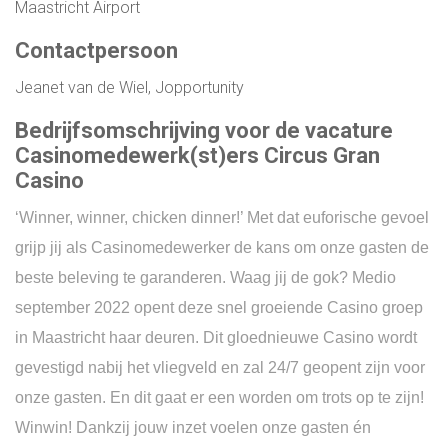
EXECUTIVE SEARCH HVAC & UTILITY
Maastricht Airport
Contactpersoon
INTERNATIONALE DIRECTIE VACATURES
Jeanet van de Wiel, Jopportunity
WERKEN OP SINT MAARTEN WERKEN OP DE
Bedrijfsomschrijving voor de vacature
Casinomedewerk(st)ers Circus Gran
ANTILLEN
Casino
ONLINE ASSESSMENT
‘Winner, winner, chicken dinner!’ Met dat euforische gevoel
grijp jij als Casinomedewerker de kans om onze gasten de
MANAGER & TEAM XLERATOR
beste beleving te garanderen. Waag jij de gok? Medio
september 2022 opent deze snel groeiende Casino groep
VACATURES
in Maastricht haar deuren. Dit gloednieuwe Casino wordt
gevestigd nabij het vliegveld en zal 24/7 geopent zijn voor
PARTNERS
onze gasten. En dit gaat er een worden om trots op te zijn!
Winwin! Dankzij jouw inzet voelen onze gasten én