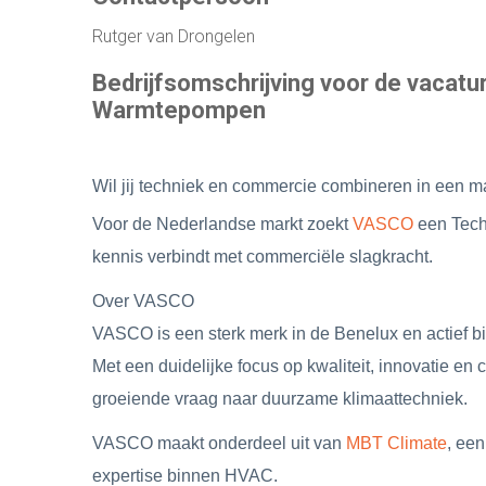
INTERNATIONALE DIRECTIE VACATURES
Rutger van Drongelen
WERKEN OP SINT MAARTEN WERKEN OP DE
Bedrijfsomschrijving voor de vacatu
Warmtepompen
ONLINE ASSESSMENT
MANAGER & TEAM XLERATOR
Wil jij techniek en commercie combineren in een mar
Voor de Nederlandse markt zoekt
VASCO
een Tech
kennis verbindt met commerciële slagkracht.
Over VASCO
VASCO is een sterk merk in de Benelux en actief b
Met een duidelijke focus op kwaliteit, innovatie e
groeiende vraag naar duurzame klimaattechniek.
VASCO maakt onderdeel uit van
MBT Climate
, een
expertise binnen HVAC.