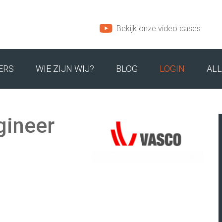
Bekijk onze video cases
ERS
WIE ZIJN WIJ?
BLOG
LOGIN
ALL
M
ONS TEAM
gineer
INSPIRATIE
ADRES EN ROUTE
IRECTEUREN