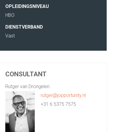
OPLEIDINGSNIVEAU
HBO
DIENSTVERBAND
Vast
CONSULTANT
Rutger van Drongelen
rutger@jopportunity.nl
+31 6 5375 7575