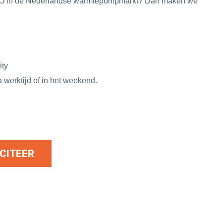
SCO in de Nederlandse warmtepompmarkt? Dan maken we
ity
a werktijd of in het weekend.